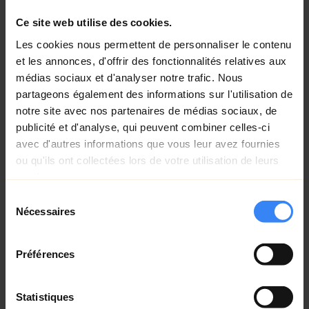
Ce site web utilise des cookies.
Les cookies nous permettent de personnaliser le contenu
et les annonces, d'offrir des fonctionnalités relatives aux
Notre équipe a géré tous les aspects du
médias sociaux et d'analyser notre trafic. Nous
développement de la série : de la recherche
partageons également des informations sur l'utilisation de
et du casting à la scénarisation et à la
notre site avec nos partenaires de médias sociaux, de
sélection des restaurants, en privilégiant les
petites entreprises. Forts de notre expertise
publicité et d'analyse, qui peuvent combiner celles-ci
en tournage à travers le Canada, nous avons
avec d'autres informations que vous leur avez fournies
capturé des moments inoubliables dans des
ou qu'ils ont collectées lors de votre utilisation de leurs
lieux emblématiques.
services.
Sélection
Nous avons également conçu une identité
Nécessaires
du
graphique inspirante pour la série,
consentement
renforçant le contenu de marque. Notre
travail a su mettre en lumière les valeurs de
Préférences
nos clients tout en créant un contenu
engageant et pertinent, en mettant en avant
de manière authentique et dynamique les
Statistiques
petites entreprises locales.