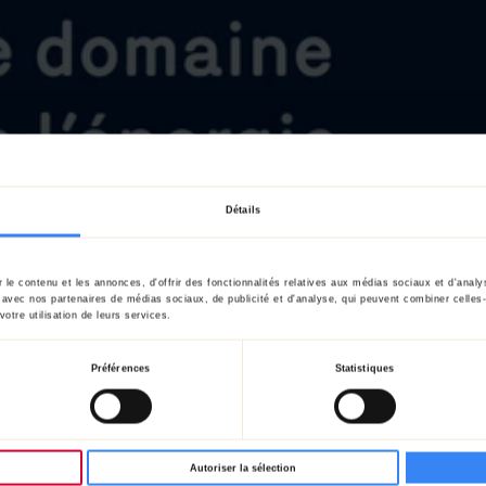
Détails
le contenu et les annonces, d'offrir des fonctionnalités relatives aux médias sociaux et d'anal
te avec nos partenaires de médias sociaux, de publicité et d'analyse, qui peuvent combiner celles
votre utilisation de leurs services.
Préférences
Statistiques
Autoriser la sélection