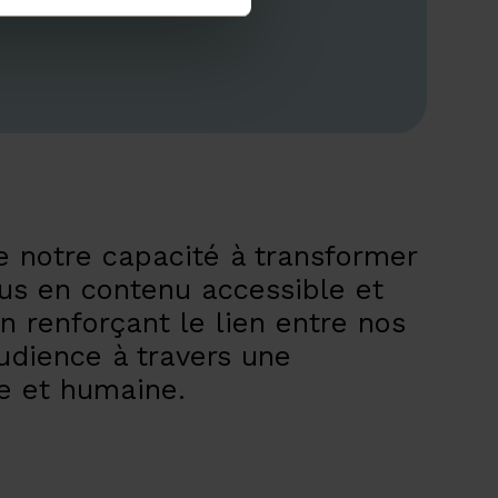
re notre capacité à transformer
tus en contenu accessible et
en renforçant le lien entre nos
audience à travers une
e et humaine.