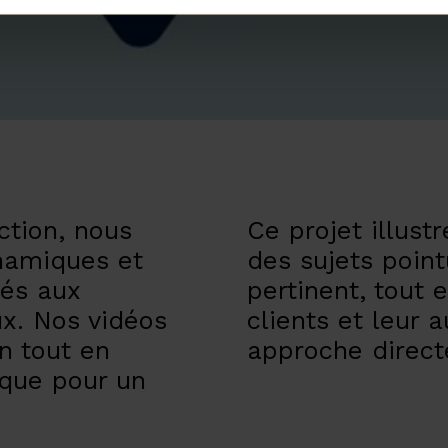
ction, nous
Ce projet illust
namiques et
des sujets poin
tés aux
pertinent, tout 
ux. Nos vidéos
clients et leur 
n tout en
approche direct
ique pour un