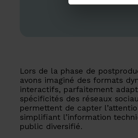
Lors de la phase de postprodu
avons imaginé des formats dy
interactifs, parfaitement adap
spécificités des réseaux socia
permettent de capter l’attentio
simplifiant l’information techn
public diversifié.