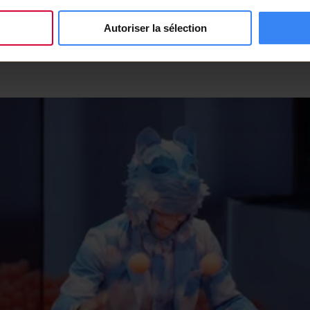
bile pour dirigé
illustrant l’expe
.
d’Acemedia.
Autoriser la sélection