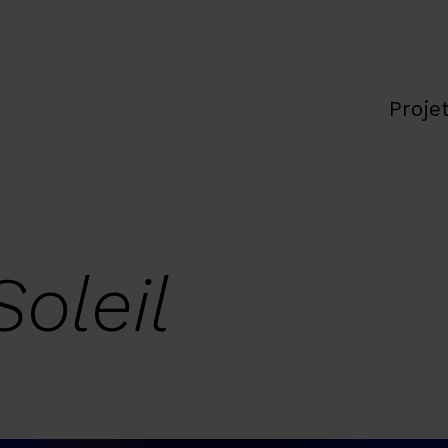
Proje
oleil