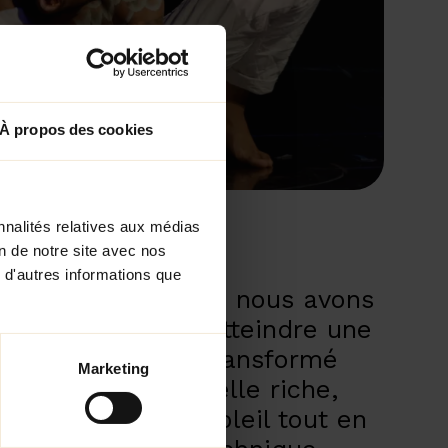
À propos des cookies
nnalités relatives aux médias
on de notre site avec nos
 d'autres informations que
 Cirque du Soleil, nous avons
éclinaisons pour atteindre une
ents. Nous avons transformé
Marketing
n une œuvre visuelle riche,
ie du Cirque du Soleil tout en