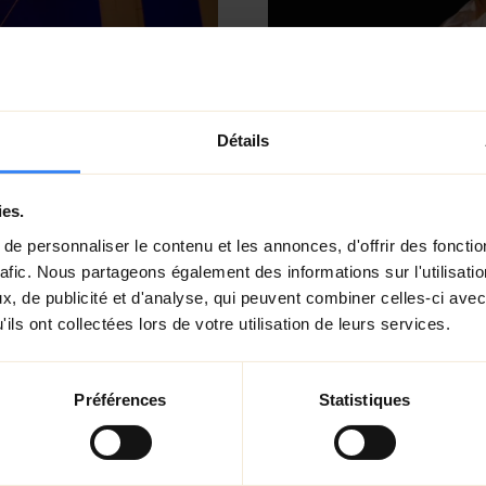
Détails
ies.
e personnaliser le contenu et les annonces, d'offrir des fonctio
rafic. Nous partageons également des informations sur l'utilisati
, de publicité et d'analyse, qui peuvent combiner celles-ci avec
isée sur rail
À la demande du
ils ont collectées lors de votre utilisation de leurs services.
ouvements les
créé plusieurs d
ité
diversité de cli
Préférences
Statistiques
 angles visuels
ces captations e
s avons
reflétant la mag