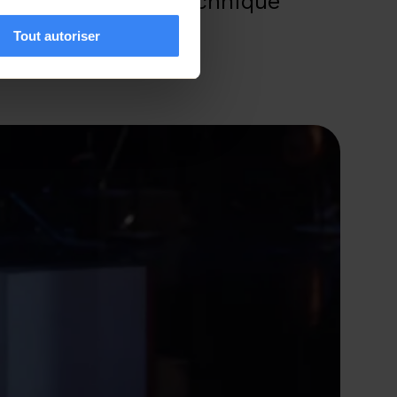
rtise créative et technique
Tout autoriser