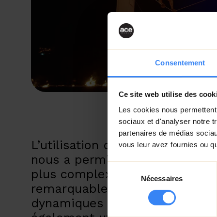
Consentement
Ce site web utilise des cook
Les cookies nous permettent d
sociaux et d'analyser notre t
partenaires de médias sociaux
L’utilisation d’une caméra robot
vous leur avez fournies ou qu'
nous a permis de suivre les m
Sélection
plus complexes avec une fluid
Nécessaires
du
remarquable, offrant ainsi des
consentement
dynamiques et immersifs. Nou