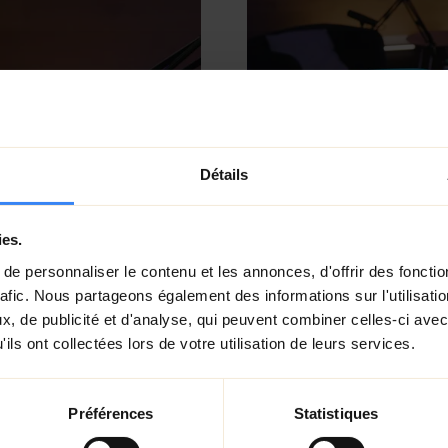
Détails
ies.
e personnaliser le contenu et les annonces, d'offrir des fonctio
rafic. Nous partageons également des informations sur l'utilisati
, de publicité et d'analyse, qui peuvent combiner celles-ci avec
ils ont collectées lors de votre utilisation de leurs services.
assant par le
Échange d’éner
éfléchie pour
formateur qui m
fluide et
collaboration cr
Préférences
Statistiques