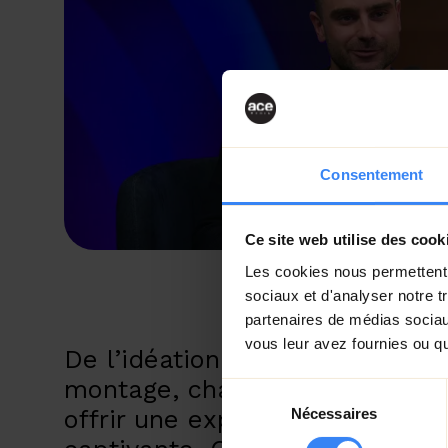
Consentement
Ce site web utilise des cook
Les cookies nous permettent d
sociaux et d'analyser notre t
partenaires de médias sociaux
vous leur avez fournies ou qu'
De l’idéation au tournage, en p
montage, chaque étape a été r
Sélection
offrir une expérience d’écoute 
Nécessaires
du
consentement