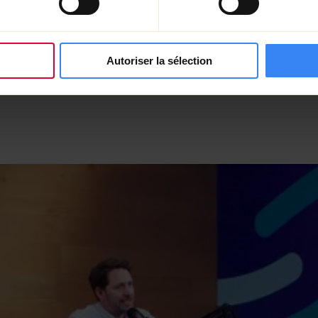
n stimulante
rofondir notre
ervices
en valeur à
Autoriser la sélection
 et humain.