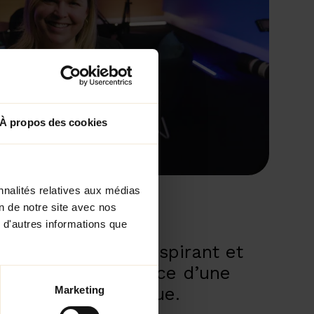
À propos des cookies
nnalités relatives aux médias
on de notre site avec nos
 d'autres informations que
gie
est un projet inspirant et
et en valeur la force d’une
éative et stratégique.
Marketing