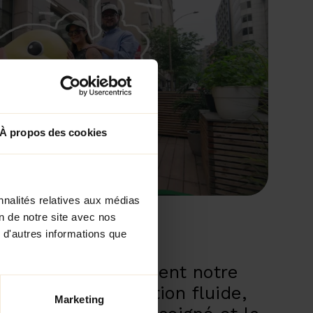
À propos des cookies
nnalités relatives aux médias
on de notre site avec nos
 d'autres informations que
illustre parfaitement notre
er : une collaboration fluide,
Marketing