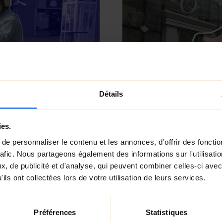
Détails
ies.
e personnaliser le contenu et les annonces, d'offrir des fonctio
rafic. Nous partageons également des informations sur l'utilisati
, de publicité et d'analyse, qui peuvent combiner celles-ci avec
ils ont collectées lors de votre utilisation de leurs services.
inement : ses
Cette campagne 
ts, sa culture et
façon de travaill
Préférences
Statistiques