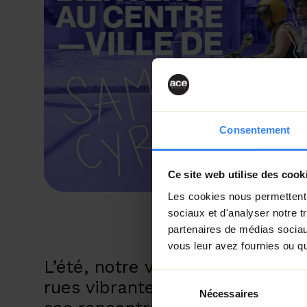
Consentement
Ce site web utilise des cook
Les cookies nous permettent d
sociaux et d'analyser notre t
partenaires de médias sociaux
vous leur avez fournies ou qu'
L’été, notre ville se révèle ple
Sélection
rues vibrantes, ses espaces ver
Nécessaires
du