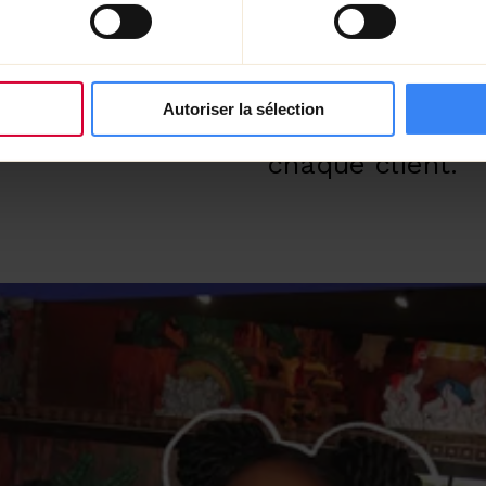
rojet c’est
un tournage eff
centre-ville
création de quat
é, sa créativité
cohérentes. Un p
Ensemble, faisons
dynamisme et la 
Autoriser la sélection
approche que n
chaque client.