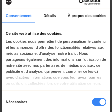
Consentement
Détails
À propos des cookies
Ce site web utilise des cookies.
Les cookies nous permettent de personnaliser le contenu
et les annonces, d'offrir des fonctionnalités relatives aux
médias sociaux et d'analyser notre trafic. Nous
partageons également des informations sur l'utilisation de
notre site avec nos partenaires de médias sociaux, de
publicité et d'analyse, qui peuvent combiner celles-ci
avec d'autres informations que vous leur avez fournies
ou qu'ils ont collectées lors de votre utilisation de leurs
services.
Sélection
Nécessaires
du
Chaque épisode se concentre sur un type de
véhicule précis, qu’il s’agisse d’un hydrovac,
consentement