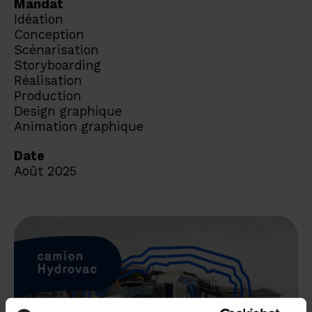
Mandat
Idéation
Conception
Scénarisation
Storyboarding
Réalisation
Production
Design graphique
Animation graphique
Date
Août 2025