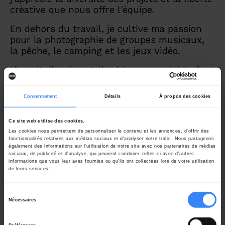
créative que nous offre l'équipe.
En dehors du travail, je cultive ma passion
pour la photographie de groupes musicaux,
la pêche, le camping et les jeux vidéo.
L’esprit d’équipe et l'ambiance conviviale font
d'Acemedia un lieu de travail exceptionnel.
Consentement
Détails
À propos des cookies
L'équipe Acemedia
Ce site web utilise des cookies.
Les cookies nous permettent de personnaliser le contenu et les annonces, d'offrir des
fonctionnalités relatives aux médias sociaux et d'analyser notre trafic. Nous partageons
également des informations sur l'utilisation de notre site avec nos partenaires de médias
sociaux, de publicité et d'analyse, qui peuvent combiner celles-ci avec d'autres
informations que vous leur avez fournies ou qu'ils ont collectées lors de votre utilisation
de leurs services.
Sélection
Nécessaires
du
consentement