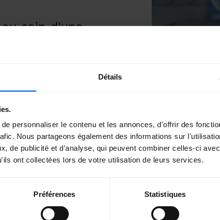
au sein d'une
. Après des
xpériences, j'ai
an-monteur,
Détails
ducatif.
s, je suis ravi de
ies.
in de cette
e personnaliser le contenu et les annonces, d'offrir des fonctio
rafic. Nous partageons également des informations sur l'utilisati
, de publicité et d'analyse, qui peuvent combiner celles-ci avec
ions pour la
ils ont collectées lors de votre utilisation de leurs services.
nces, le cinéma, les
ien.
Préférences
Statistiques