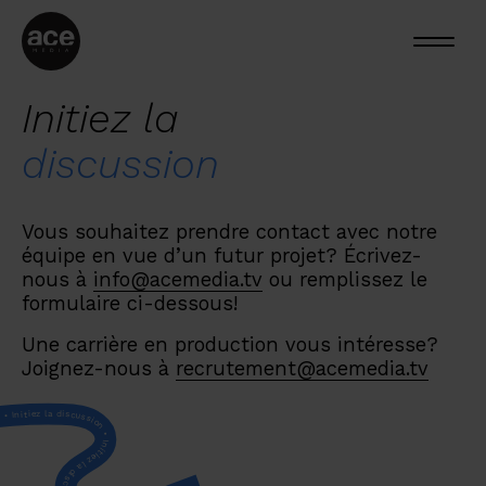
Initiez la
discussion
Vous souhaitez prendre contact avec notre
équipe en vue d’un futur projet? Écrivez-
nous à
info@acemedia.tv
ou remplissez le
formulaire ci-dessous!
Une carrière en production vous intéresse?
Joignez-nous à
recrutement@acemedia.tv
cussion • Initiez la discussion • Initiez la discussion • Initiez la discussion • Initiez la discussion • Initiez la discussion • Initiez la discussion • Initiez la discussion • Initiez la discussion • Initiez la discussion • Initiez la discussion • Initiez la discussion • Initiez la discussion • Initiez la discussion • Initiez la discussion • Initiez la discussion • Initiez la discussion • Initiez la discussion • Initiez la discussion • Initiez la discussion • Initiez la discussion • Initiez la discussion • Initiez la discussion • Initiez la discussion • Initiez la discussion • Initiez la discussion • Initiez la discussion • Initiez la discussion • Initiez la discussion • Initiez la discussion • Initiez la discussion • Initiez la discussion • Initiez la discussion • Initiez la discussion • Initiez la discussion • Initiez la discussion • Initiez la discussion • Initiez la discussion • Initiez la discussion • Initiez la discussion • Initiez la discussion • Initiez la discussion • Initiez la discussion • Initiez la discussion • Initiez la discussion • Initiez la discussion • Initiez la discussion • Initiez la discussion • Initiez la discussion • Initiez la discussion • Initiez la discussion • Initiez la discussion • Initiez la discussion • Initiez la discussion • Initiez la discussion • Initiez la discussion • Initiez la discussion • Initiez la discussion • Initiez la discussion • Initiez la discussion • Initiez la discussion • Initiez la discussion • Initiez la discussion • Initiez la discussion • Initiez la discussion • Initiez la discussion • Initiez la discussion • Initiez la discussion • Initiez la discussion • Initiez la discussion • Initiez la discussion • Initiez la discussion • Initiez la discussion • Initiez la discussion • Initiez la discussion • Initiez la discussion • Initiez la discussion • Initiez la discussion • Initiez la discussion • Initiez la discussion • Initiez la discussion • Initiez la discussion • Initiez la discussion • Initiez la discussion • Initiez la discussion • Initiez la discussion • Initiez la discussion • Initi