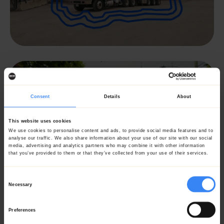
Consent
Details
About
This website uses cookies
We use cookies to personalise content and ads, to provide social media features and to
analyse our traffic. We also share information about your use of our site with our social
media, advertising and analytics partners who may combine it with other information
that you’ve provided to them or that they’ve collected from your use of their services.
Consent
Necessary
Selection
Chaque épisode se concentre sur un type de
Preferences
véhicule précis, qu’il s’agisse d’un hydrovac,